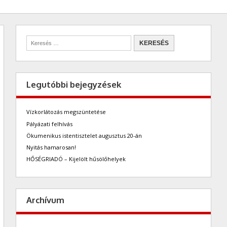
Legutóbbi bejegyzések
Vízkorlátozás megszüntetése
Pályázati felhívás
Ökumenikus istentisztelet augusztus 20-án
Nyitás hamarosan!
HŐSÉGRIADÓ – Kijelölt hűsölőhelyek
Archívum