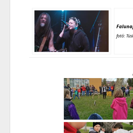
Falunap
fotó: Tüs