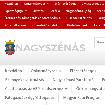
Kezdőlap
Önkormányzat
Elérhetőségek
Civil szervezete
Egészségügy
Oktatás
Galéria
Nagyszénás újság
Archi
Életkezdési támogatás és Start-számla
Hulladékszállítás
Falu
Közadatkereső
Közérdekű adatok
Hirdetmények
Települ
Kezdőlap
Önkormányzat
Elérhetőségek
Szennyvízcsatornázás
Nagyszénási Parkfürdő
E
Csatlakozás az ASP rendszerhez
Önkormányzati 
Falugazdász ügyfélfogadás
Magyar Falu Program