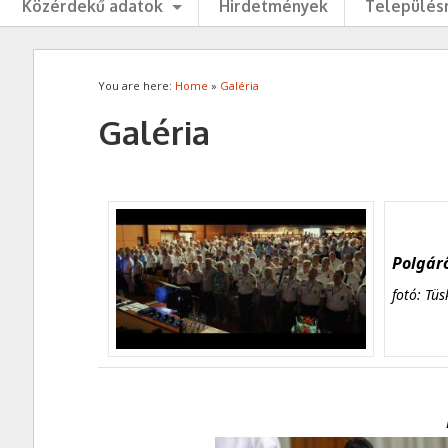
Közérdekű adatok
Hirdetmények
Településr
You are here:
Home
»
Galéria
Galéria
Polgárő
fotó: Tüs