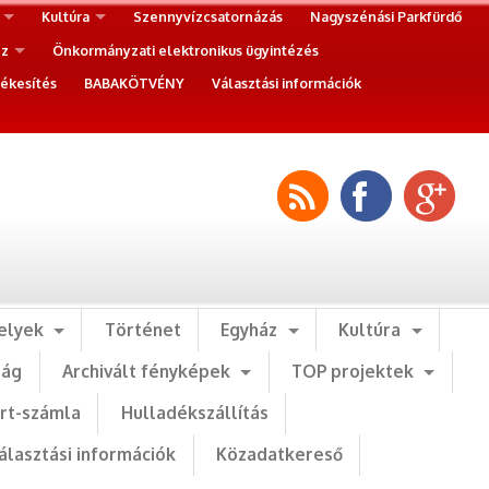
Kultúra
Szennyvízcsatornázás
Nagyszénási Parkfürdő
ez
Önkormányzati elektronikus ügyintézés
ékesítés
BABAKÖTVÉNY
Választási információk
elyek
Történet
Egyház
Kultúra
ság
Archivált fényképek
TOP projektek
art-számla
Hulladékszállítás
álasztási információk
Közadatkereső