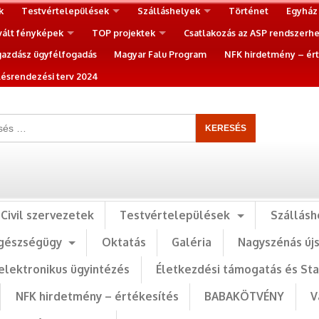
k
Testvértelepülések
Szálláshelyek
Történet
Egyház
vált fényképek
TOP projektek
Csatlakozás az ASP rendszerh
gazdász ügyfélfogadás
Magyar Falu Program
NFK hirdetmény – ért
ésrendezési terv 2024
Civil szervezetek
Testvértelepülések
Szállásh
gészségügy
Oktatás
Galéria
Nagyszénás új
elektronikus ügyintézés
Életkezdési támogatás és St
NFK hirdetmény – értékesítés
BABAKÖTVÉNY
V