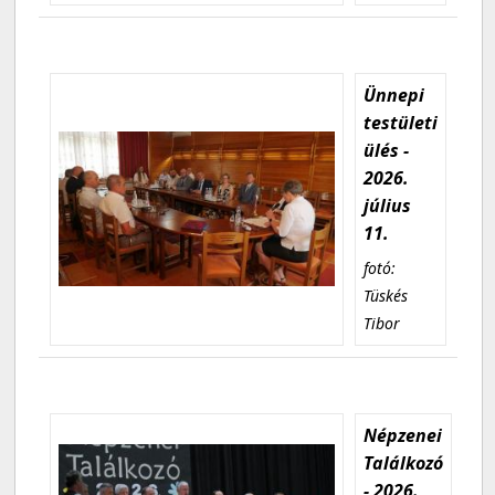
Ünnepi
testületi
ülés -
2026.
július
11.
fotó:
Tüskés
Tibor
Népzenei
Találkozó
- 2026.