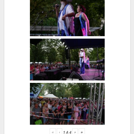
«
‹
›
»
1
A
4