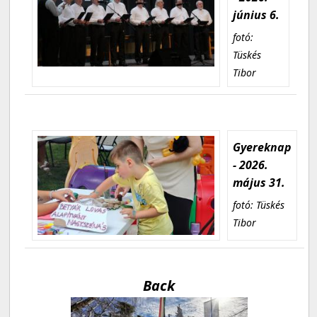
június 6.
fotó:
Tüskés
Tibor
Gyereknap
- 2026.
május 31.
fotó: Tüskés
Tibor
Back