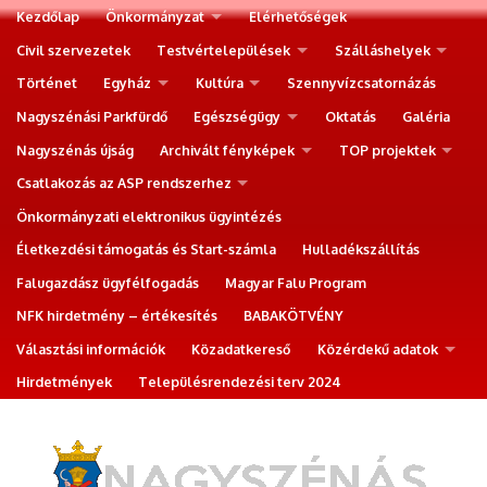
Kezdőlap
Önkormányzat
Elérhetőségek
Civil szervezetek
Testvértelepülések
Szálláshelyek
Történet
Egyház
Kultúra
Szennyvízcsatornázás
Nagyszénási Parkfürdő
Egészségügy
Oktatás
Galéria
Nagyszénás újság
Archivált fényképek
TOP projektek
Csatlakozás az ASP rendszerhez
Önkormányzati elektronikus ügyintézés
Életkezdési támogatás és Start-számla
Hulladékszállítás
Falugazdász ügyfélfogadás
Magyar Falu Program
NFK hirdetmény – értékesítés
BABAKÖTVÉNY
Választási információk
Közadatkereső
Közérdekű adatok
Hirdetmények
Településrendezési terv 2024