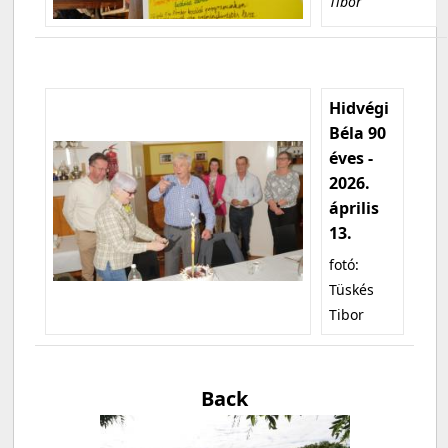
Tibor
Hidvégi
Béla 90
éves -
2026.
április
13.
fotó:
Tüskés
Tibor
Back