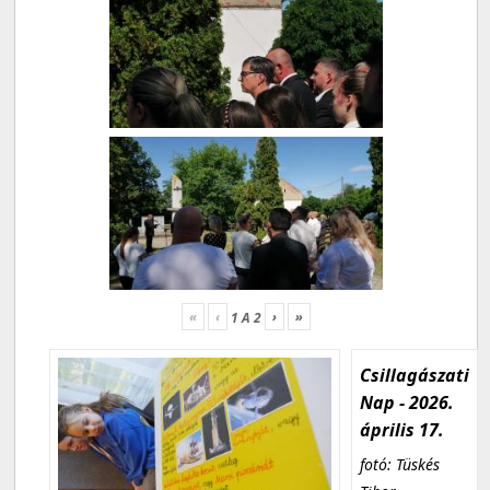
«
‹
›
»
1
A
2
Csillagászati
Nap - 2026.
április 17.
fotó: Tüskés