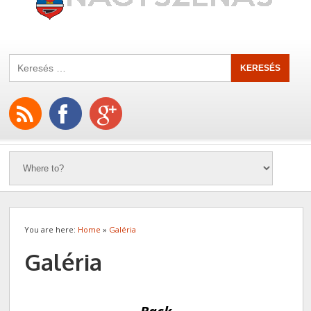
You are here:
Home
»
Galéria
Galéria