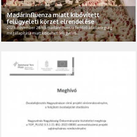
Madárinfluenza miatt kibővített
felügyeleti körzet elrendelése
2023. november 28-tól madárinfluenza fertőző állatbetegség
megállapítása miatt kibővített felügyeleti...