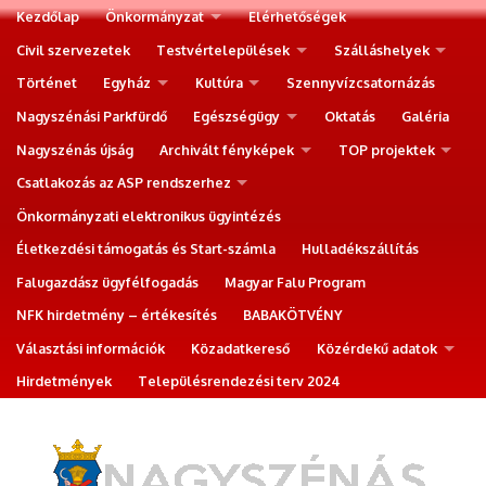
Kezdőlap
Önkormányzat
Elérhetőségek
Civil szervezetek
Testvértelepülések
Szálláshelyek
Történet
Egyház
Kultúra
Szennyvízcsatornázás
Nagyszénási Parkfürdő
Egészségügy
Oktatás
Galéria
Nagyszénás újság
Archivált fényképek
TOP projektek
Csatlakozás az ASP rendszerhez
Önkormányzati elektronikus ügyintézés
Életkezdési támogatás és Start-számla
Hulladékszállítás
Falugazdász ügyfélfogadás
Magyar Falu Program
NFK hirdetmény – értékesítés
BABAKÖTVÉNY
Választási információk
Közadatkereső
Közérdekű adatok
Hirdetmények
Településrendezési terv 2024