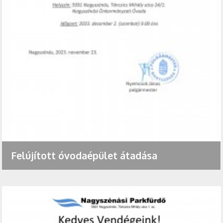
Felújított óvodaépület átadása