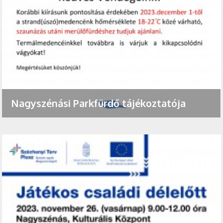
Nagyszénási Parkfürdő tájékoztatója