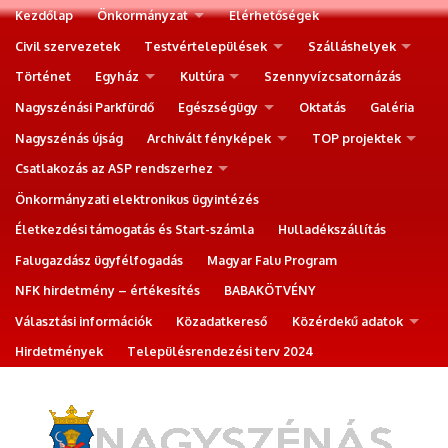
Kezdőlap
Önkormányzat
Elérhetőségek
Civil szervezetek
Testvértelepülések
Szálláshelyek
Történet
Egyház
Kultúra
Szennyvízcsatornázás
Nagyszénási Parkfürdő
Egészségügy
Oktatás
Galéria
Nagyszénás újság
Archivált fényképek
TOP projektek
Csatlakozás az ASP rendszerhez
Önkormányzati elektronikus ügyintézés
Életkezdési támogatás és Start-számla
Hulladékszállítás
Falugazdász ügyfélfogadás
Magyar Falu Program
NFK hirdetmény – értékesítés
BABAKÖTVÉNY
Választási információk
Közadatkereső
Közérdekű adatok
Hirdetmények
Településrendezési terv 2024