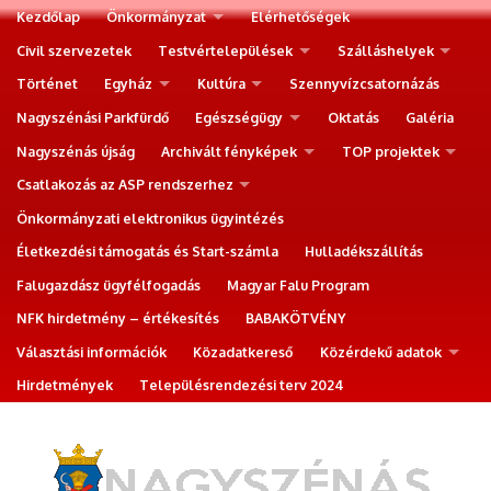
Kezdőlap
Önkormányzat
Elérhetőségek
Civil szervezetek
Testvértelepülések
Szálláshelyek
Történet
Egyház
Kultúra
Szennyvízcsatornázás
Nagyszénási Parkfürdő
Egészségügy
Oktatás
Galéria
Nagyszénás újság
Archivált fényképek
TOP projektek
Csatlakozás az ASP rendszerhez
Önkormányzati elektronikus ügyintézés
Életkezdési támogatás és Start-számla
Hulladékszállítás
Falugazdász ügyfélfogadás
Magyar Falu Program
NFK hirdetmény – értékesítés
BABAKÖTVÉNY
Választási információk
Közadatkereső
Közérdekű adatok
Hirdetmények
Településrendezési terv 2024