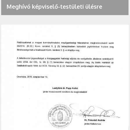
Meghívó képviselő-testületi ülésre