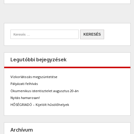
Legutóbbi bejegyzések
Vízkorlátozás megszüntetése
Pályázati felhívás
Ökumenikus istentisztelet augusztus 20-án
Nyitás hamarosan!
HŐSÉGRIADÓ – Kijelölt hűsölőhelyek
Archívum