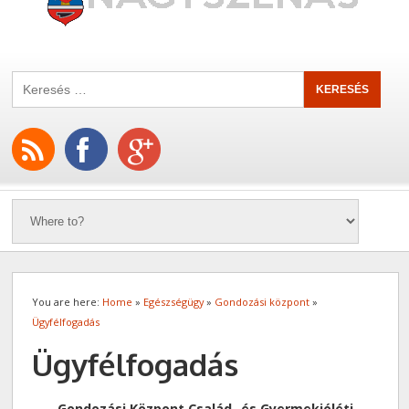
You are here:
Home
»
Egészségügy
»
Gondozási központ
»
Ügyfélfogadás
Ügyfélfogadás
Gondozási Központ Család- és Gyermekjóléti