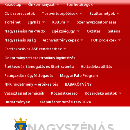
Kezdőlap
Önkormányzat
Elérhetőségek
Civil szervezetek
Testvértelepülések
Szálláshelyek
Történet
Egyház
Kultúra
Szennyvízcsatornázás
Nagyszénási Parkfürdő
Egészségügy
Oktatás
Galéria
Nagyszénás újság
Archivált fényképek
TOP projektek
Csatlakozás az ASP rendszerhez
Önkormányzati elektronikus ügyintézés
Életkezdési támogatás és Start-számla
Hulladékszállítás
Falugazdász ügyfélfogadás
Magyar Falu Program
NFK hirdetmény – értékesítés
BABAKÖTVÉNY
Választási információk
Közadatkereső
Közérdekű adatok
Hirdetmények
Településrendezési terv 2024