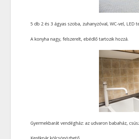
5 db 2 és 3 ágyas szoba, zuhanyzóval, WC-vel, LED tel
A konyha nagy, felszerelt, ebédlő tartozik hozzá.
Gyermekbarát vendégház: az udvaron babaház, csúsz
Kerékpár kölcsönözhető.