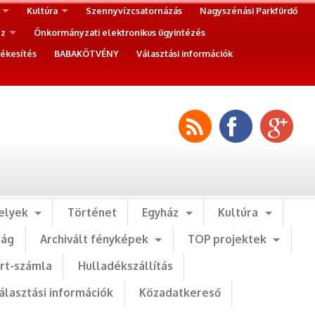
Kultúra
Szennyvízcsatornázás
Nagyszénási Parkfürdő
ez
Önkormányzati elektronikus ügyintézés
ékesítés
BABAKÖTVÉNY
Választási információk
elyek
Történet
Egyház
Kultúra
ság
Archivált fényképek
TOP projektek
art-számla
Hulladékszállítás
álasztási információk
Közadatkereső