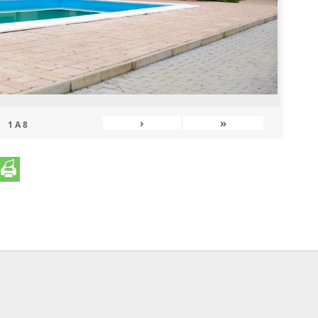
›
»
1
A
8