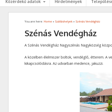
Közérdekű adatok
Hirdetmények
Településr
You are here:
Home
»
Szálláshelyek
»
Szénás Vendégház
Szénás Vendégház
A Szénás Vendégház Nagyszénás Nagyközség központ
A közelben élelmiszer boltok, vendéglő, étterem. A 
kikapcsolódásra. Az udvarban medence, jakuzzi.