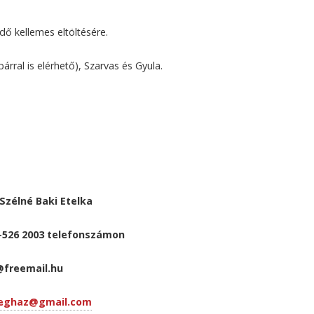
dő kellemes eltöltésére.
rral is elérhető), Szarvas és Gyula.
Szélné Baki Etelka
0-526 2003 telefonszámon
@freemail.hu
eghaz@gmail.com