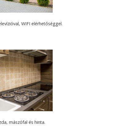
evízióval, WIFI elérhetőséggel.
da, mászófal és hinta.