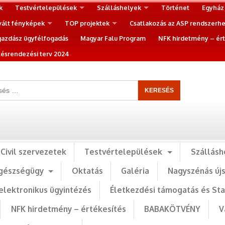
k
Testvértelepülések
Szálláshelyek
Történet
Egyház
vált fényképek
TOP projektek
Csatlakozás az ASP rendszerh
gazdász ügyfélfogadás
Magyar Falu Program
NFK hirdetmény – ért
ésrendezési terv 2024
Civil szervezetek
Testvértelepülések
Szállásh
gészségügy
Oktatás
Galéria
Nagyszénás új
elektronikus ügyintézés
Életkezdési támogatás és St
NFK hirdetmény – értékesítés
BABAKÖTVÉNY
V