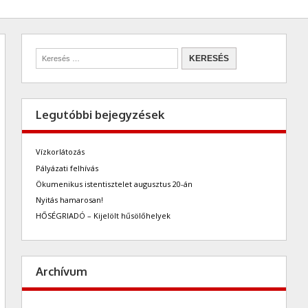
Legutóbbi bejegyzések
Vízkorlátozás
Pályázati felhívás
Ökumenikus istentisztelet augusztus 20-án
Nyitás hamarosan!
HŐSÉGRIADÓ – Kijelölt hűsölőhelyek
Archívum