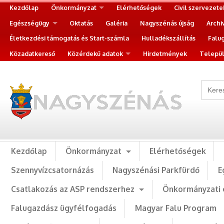
Kezdőlap
Önkormányzat
Elérhetőségek
Civil szervezete
Egészségügy
Oktatás
Galéria
Nagyszénás újság
Archi
Életkezdési támogatás és Start-számla
Hulladékszállítás
Falu
Közadatkereső
Közérdekű adatok
Hirdetmények
Települ
Kezdőlap
Önkormányzat
Elérhetőségek
Szennyvízcsatornázás
Nagyszénási Parkfürdő
E
Csatlakozás az ASP rendszerhez
Önkormányzati 
Falugazdász ügyfélfogadás
Magyar Falu Program