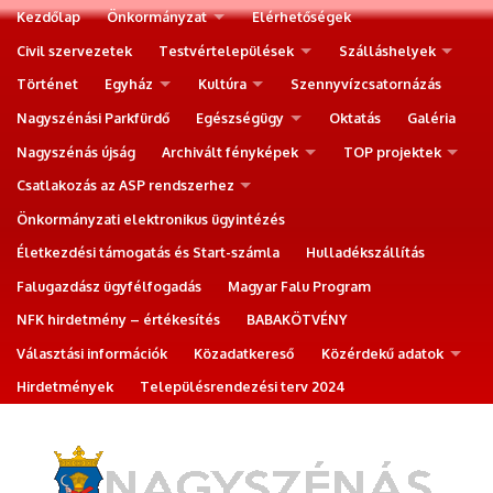
Kezdőlap
Önkormányzat
Elérhetőségek
Civil szervezetek
Testvértelepülések
Szálláshelyek
Történet
Egyház
Kultúra
Szennyvízcsatornázás
Nagyszénási Parkfürdő
Egészségügy
Oktatás
Galéria
Nagyszénás újság
Archivált fényképek
TOP projektek
Csatlakozás az ASP rendszerhez
Önkormányzati elektronikus ügyintézés
Életkezdési támogatás és Start-számla
Hulladékszállítás
Falugazdász ügyfélfogadás
Magyar Falu Program
NFK hirdetmény – értékesítés
BABAKÖTVÉNY
Választási információk
Közadatkereső
Közérdekű adatok
Hirdetmények
Településrendezési terv 2024