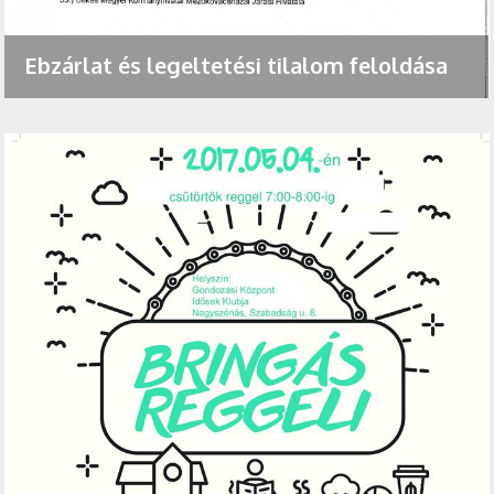
Ebzárlat és legeltetési tilalom feloldása