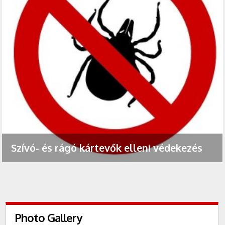
Szívó- és rágó kártevők elleni védekezés
Photo Gallery