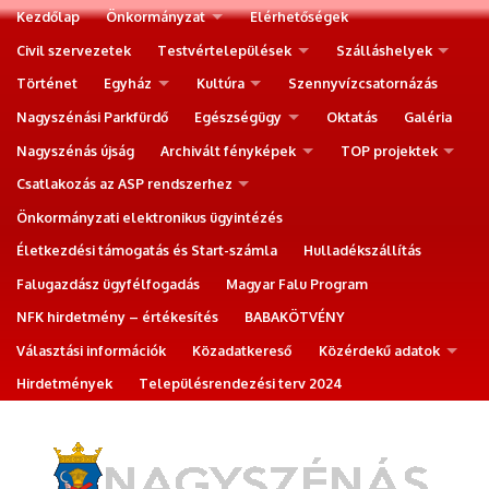
Kezdőlap
Önkormányzat
Elérhetőségek
Civil szervezetek
Testvértelepülések
Szálláshelyek
Történet
Egyház
Kultúra
Szennyvízcsatornázás
Nagyszénási Parkfürdő
Egészségügy
Oktatás
Galéria
Nagyszénás újság
Archivált fényképek
TOP projektek
Csatlakozás az ASP rendszerhez
Önkormányzati elektronikus ügyintézés
Életkezdési támogatás és Start-számla
Hulladékszállítás
Falugazdász ügyfélfogadás
Magyar Falu Program
NFK hirdetmény – értékesítés
BABAKÖTVÉNY
Választási információk
Közadatkereső
Közérdekű adatok
Hirdetmények
Településrendezési terv 2024