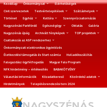
Kezdőlap
Önkormányzat
Elérhetőségek
Civil szervezetek
Testvértelepülések
Szálláshelyek
Történet
Egyház
Kultúra
Szennyvízcsatornázás
Nagyszénási Parkfürdő
Egészségügy
Oktatás
Galéria
Nagyszénás újság
Archivált fényképek
TOP projektek
Csatlakozás az ASP rendszerhez
Önkormányzati elektronikus ügyintézés
Életkezdési támogatás és Start-számla
Hulladékszállítás
Falugazdász ügyfélfogadás
Magyar Falu Program
NFK hirdetmény – értékesítés
BABAKÖTVÉNY
Választási információk
Közadatkereső
Közérdekű adatok
Hirdetmények
Településrendezési terv 2024