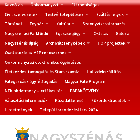
Kezdőlap
Önkormányzat
Elérhetőségek
Civil szervezetek
Testvértelepülések
Szálláshelyek
Történet
Egyház
Kultúra
Szennyvízcsatornázás
Nagyszénási Parkfürdő
Egészségügy
Oktatás
Galéria
Nagyszénás újság
Archivált fényképek
TOP projektek
Csatlakozás az ASP rendszerhez
Önkormányzati elektronikus ügyintézés
Életkezdési támogatás és Start-számla
Hulladékszállítás
Falugazdász ügyfélfogadás
Magyar Falu Program
NFK hirdetmény – értékesítés
BABAKÖTVÉNY
Választási információk
Közadatkereső
Közérdekű adatok
Hirdetmények
Településrendezési terv 2024