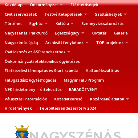
Kezdőlap
Önkormányzat
Elérhetőségek
Civil szervezetek
Testvértelepülések
Szálláshelyek
Történet
Egyház
Kultúra
Szennyvízcsatornázás
Nagyszénási Parkfürdő
Egészségügy
Oktatás
Galéria
Nagyszénás újság
Archivált fényképek
TOP projektek
Csatlakozás az ASP rendszerhez
Önkormányzati elektronikus ügyintézés
Életkezdési támogatás és Start-számla
Hulladékszállítás
Falugazdász ügyfélfogadás
Magyar Falu Program
NFK hirdetmény – értékesítés
BABAKÖTVÉNY
Választási információk
Közadatkereső
Közérdekű adatok
Hirdetmények
Településrendezési terv 2024