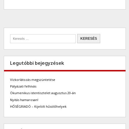
Legutóbbi bejegyzések
Vízkorlátozás megszüntetése
Pályázati felhívás
Ökumenikus istentisztelet augusztus 20-án
Nyitás hamarosan!
HŐSÉGRIADÓ – Kijelölt hűsölőhelyek