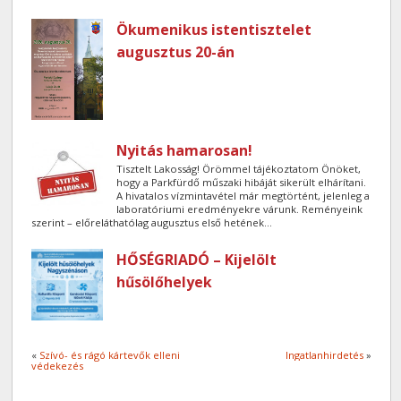
Ökumenikus istentisztelet
augusztus 20-án
Nyitás hamarosan!
Tisztelt Lakosság! Örömmel tájékoztatom Önöket,
hogy a Parkfürdő műszaki hibáját sikerült elhárítani.
A hivatalos vízmintavétel már megtörtént, jelenleg a
laboratóriumi eredményekre várunk. Reményeink
szerint – előreláthatólag augusztus első hetének...
HŐSÉGRIADÓ – Kijelölt
hűsölőhelyek
«
Szívó- és rágó kártevők elleni
Ingatlanhirdetés
»
védekezés