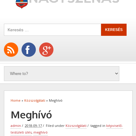
Home
»
Közszolgálati
» Meghívó
Meghívó
admin
2018-09-17
Filed under
Közszolgálati
tagged in
képviselő-
testületi ülés
,
meghívó