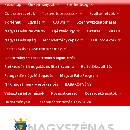
Kezdőlap
Önkormányzat
Elérhetőségek
Civil szervezetek
Testvértelepülések
Szálláshelyek
Történet
Egyház
Kultúra
Szennyvízcsatornázás
Nagyszénási Parkfürdő
Egészségügy
Oktatás
Galéria
Nagyszénás újság
Archivált fényképek
TOP projektek
Csatlakozás az ASP rendszerhez
Önkormányzati elektronikus ügyintézés
Életkezdési támogatás és Start-számla
Hulladékszállítás
Falugazdász ügyfélfogadás
Magyar Falu Program
NFK hirdetmény – értékesítés
BABAKÖTVÉNY
Választási információk
Közadatkereső
Közérdekű adatok
Hirdetmények
Településrendezési terv 2024