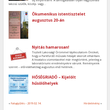
díj elnyerésére. A támogatásban olyan nagyszénási
lakosú szülők, közép- vagy...
Ökumenikus istentisztelet
augusztus 20-án
Nyitás hamarosan!
Tisztelt Lakosság! Örömmel tájékoztatom Önöket,
hogy a Parkfürdő műszaki hibáját sikerült elhárítani.
A hivatalos vízmintavétel már megtörtént, jelenleg a
laboratóriumi eredményekre várunk. Reményeink
szerint – előreláthatólag augusztus első hetének...
HŐSÉGRIADÓ – Kijelölt
hűsölőhelyek
«
Falugyűlés – 2019.02.14.
Hirdetmény
»