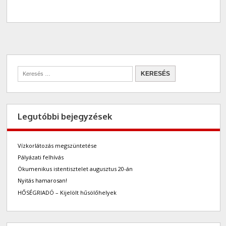
Legutóbbi bejegyzések
Vízkorlátozás megszüntetése
Pályázati felhívás
Ökumenikus istentisztelet augusztus 20-án
Nyitás hamarosan!
HŐSÉGRIADÓ – Kijelölt hűsölőhelyek