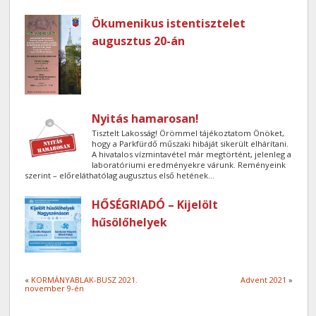
Ökumenikus istentisztelet
augusztus 20-án
Nyitás hamarosan!
Tisztelt Lakosság! Örömmel tájékoztatom Önöket,
hogy a Parkfürdő műszaki hibáját sikerült elhárítani.
A hivatalos vízmintavétel már megtörtént, jelenleg a
laboratóriumi eredményekre várunk. Reményeink
szerint – előreláthatólag augusztus első hetének...
HŐSÉGRIADÓ – Kijelölt
hűsölőhelyek
«
KORMÁNYABLAK-BUSZ 2021.
Advent 2021
»
november 9-én