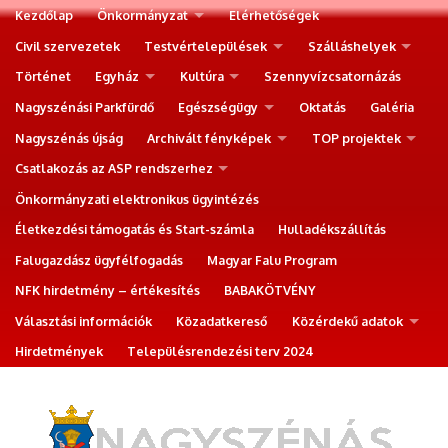
Kezdőlap
Önkormányzat
Elérhetőségek
Civil szervezetek
Testvértelepülések
Szálláshelyek
Történet
Egyház
Kultúra
Szennyvízcsatornázás
Nagyszénási Parkfürdő
Egészségügy
Oktatás
Galéria
Nagyszénás újság
Archivált fényképek
TOP projektek
Csatlakozás az ASP rendszerhez
Önkormányzati elektronikus ügyintézés
Életkezdési támogatás és Start-számla
Hulladékszállítás
Falugazdász ügyfélfogadás
Magyar Falu Program
NFK hirdetmény – értékesítés
BABAKÖTVÉNY
Választási információk
Közadatkereső
Közérdekű adatok
Hirdetmények
Településrendezési terv 2024