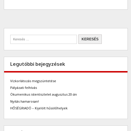
Legutóbbi bejegyzések
Vízkorlátozás megszüntetése
Pályázati felhívás
Ökumenikus istentisztelet augusztus 20-án
Nyitás hamarosan!
HŐSÉGRIADÓ – Kijelölt hűsölőhelyek