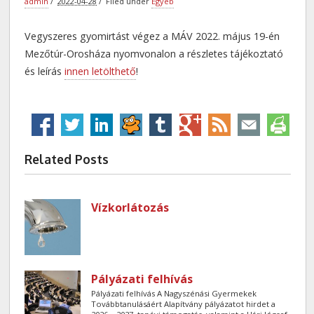
admin
2022-04-28
Filed under
Egyéb
Vegyszeres gyomirtást végez a MÁV 2022. május 19-én
Mezőtúr-Orosháza nyomvonalon a részletes tájékoztató
és leírás
innen letölthető
!
Related Posts
Vízkorlátozás
Pályázati felhívás
Pályázati felhívás A Nagyszénási Gyermekek
Továbbtanulásáért Alapítvány pályázatot hirdet a