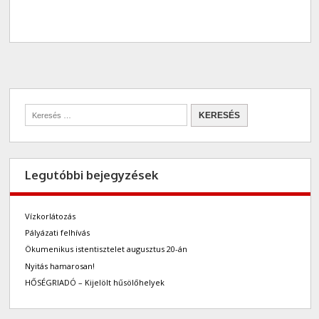
Legutóbbi bejegyzések
Vízkorlátozás
Pályázati felhívás
Ökumenikus istentisztelet augusztus 20-án
Nyitás hamarosan!
HŐSÉGRIADÓ – Kijelölt hűsölőhelyek