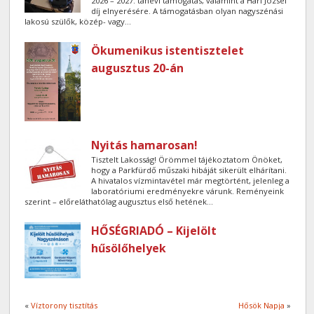
2026 – 2027. tanévi támogatás, valamint a Hári József
díj elnyerésére. A támogatásban olyan nagyszénási
lakosú szülők, közép- vagy...
Ökumenikus istentisztelet
augusztus 20-án
Nyitás hamarosan!
Tisztelt Lakosság! Örömmel tájékoztatom Önöket,
hogy a Parkfürdő műszaki hibáját sikerült elhárítani.
A hivatalos vízmintavétel már megtörtént, jelenleg a
laboratóriumi eredményekre várunk. Reményeink
szerint – előreláthatólag augusztus első hetének...
HŐSÉGRIADÓ – Kijelölt
hűsölőhelyek
«
Víztorony tisztítás
Hősök Napja
»