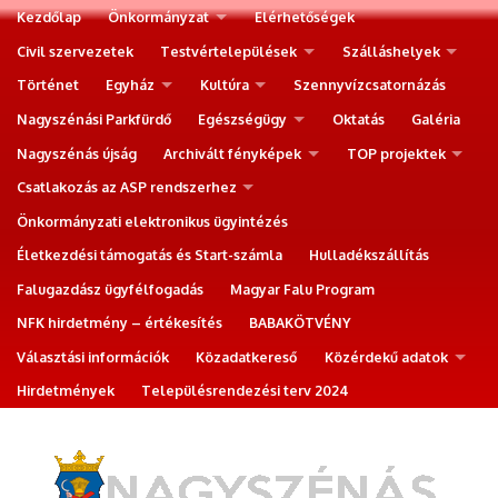
Kezdőlap
Önkormányzat
Elérhetőségek
Civil szervezetek
Testvértelepülések
Szálláshelyek
Történet
Egyház
Kultúra
Szennyvízcsatornázás
Nagyszénási Parkfürdő
Egészségügy
Oktatás
Galéria
Nagyszénás újság
Archivált fényképek
TOP projektek
Csatlakozás az ASP rendszerhez
Önkormányzati elektronikus ügyintézés
Életkezdési támogatás és Start-számla
Hulladékszállítás
Falugazdász ügyfélfogadás
Magyar Falu Program
NFK hirdetmény – értékesítés
BABAKÖTVÉNY
Választási információk
Közadatkereső
Közérdekű adatok
Hirdetmények
Településrendezési terv 2024