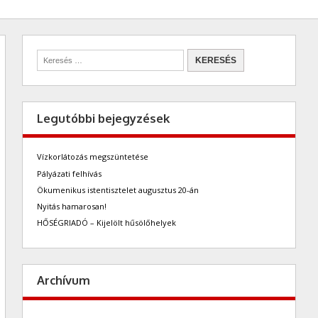
Legutóbbi bejegyzések
Vízkorlátozás megszüntetése
Pályázati felhívás
Ökumenikus istentisztelet augusztus 20-án
Nyitás hamarosan!
HŐSÉGRIADÓ – Kijelölt hűsölőhelyek
Archívum