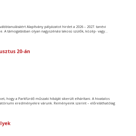
ábbtanulásáért Alapítvány pályázatot hirdet a 2026 – 2027. tanévi
re. A támogatásban olyan nagyszénási lakosú szülők, közép- vagy...
usztus 20-án
, hogy a Parkfürdő műszaki hibáját sikerült elhárítani. A hivatalos
ratóriumi eredményekre várunk. Reményeink szerint – előreláthatólag
elyek