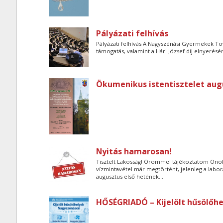
Pályázati felhívás
Pályázati felhívás A Nagyszénási Gyermekek Tov
támogatás, valamint a Hári József díj elnyerésé
Ökumenikus istentisztelet aug
Nyitás hamarosan!
Tisztelt Lakosság! Örömmel tájékoztatom Önöket
vízmintavétel már megtörtént, jelenleg a labo
augusztus első hetének...
HŐSÉGRIADÓ – Kijelölt hűsölőh