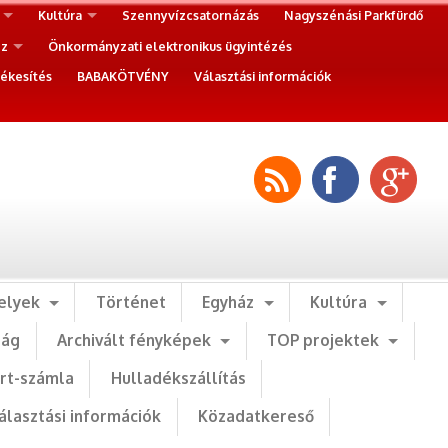
Kultúra
Szennyvízcsatornázás
Nagyszénási Parkfürdő
ez
Önkormányzati elektronikus ügyintézés
ékesítés
BABAKÖTVÉNY
Választási információk
elyek
Történet
Egyház
Kultúra
ság
Archivált fényképek
TOP projektek
art-számla
Hulladékszállítás
álasztási információk
Közadatkereső