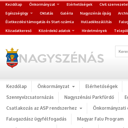
Kezdőlap
Önkormányzat
Elérhetőségek
Civil szervezete
Egészségügy
Oktatás
Galéria
Nagyszénás újság
Archi
Életkezdési támogatás és Start-számla
Hulladékszállítás
Falu
Közadatkereső
Közérdekű adatok
Hirdetmények
Települ
Kezdőlap
Önkormányzat
Elérhetőségek
Szennyvízcsatornázás
Nagyszénási Parkfürdő
E
Csatlakozás az ASP rendszerhez
Önkormányzati 
Falugazdász ügyfélfogadás
Magyar Falu Program