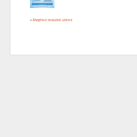
«
Meghívó testületi ülésre