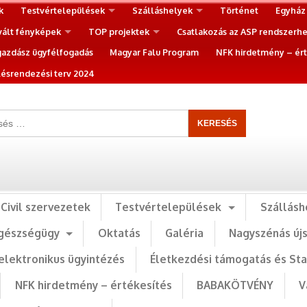
k
Testvértelepülések
Szálláshelyek
Történet
Egyház
vált fényképek
TOP projektek
Csatlakozás az ASP rendszerh
gazdász ügyfélfogadás
Magyar Falu Program
NFK hirdetmény – ért
ésrendezési terv 2024
Civil szervezetek
Testvértelepülések
Szállásh
gészségügy
Oktatás
Galéria
Nagyszénás új
elektronikus ügyintézés
Életkezdési támogatás és St
NFK hirdetmény – értékesítés
BABAKÖTVÉNY
V