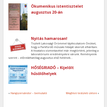
Ökumenikus istentisztelet
augusztus 20-án
Nyitás hamarosan!
Tisztelt Lakosság! Örömmel tájékoztatom Önöket,
hogy a Parkfürdő műszaki hibáját sikerült elhárítani.
A hivatalos vízmintavétel már megtörtént, jelenleg a
laboratóriumi eredményekre várunk. Reményeink
szerint – előreláthatólag augusztus első hetének...
HŐSÉGRIADÓ – Kijelölt
hűsölőhelyek
«
Hangszervándor – bemutató
Meghívó testületi ülésre
»