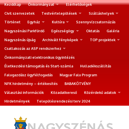
Kezdőlap
Önkormányzat
Elérhetőségek
Civil szervezetek
Testvértelepülések
Szálláshelyek
Történet
Egyház
Kultúra
Szennyvízcsatornázás
Nagyszénási Parkfürdő
Egészségügy
Oktatás
Galéria
Nagyszénás újság
Archivált fényképek
TOP projektek
Csatlakozás az ASP rendszerhez
Önkormányzati elektronikus ügyintézés
Életkezdési támogatás és Start-számla
Hulladékszállítás
Falugazdász ügyfélfogadás
Magyar Falu Program
NFK hirdetmény – értékesítés
BABAKÖTVÉNY
Választási információk
Közadatkereső
Közérdekű adatok
Hirdetmények
Településrendezési terv 2024