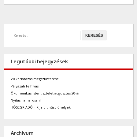
Legutóbbi bejegyzések
Vízkorlátozás megszüntetése
Pályázati felhívás
Ökumenikus istentisztelet augusztus 20-án
Nyitás hamarosan!
HŐSÉGRIADÓ – Kijelölt hűsölőhelyek
Archívum