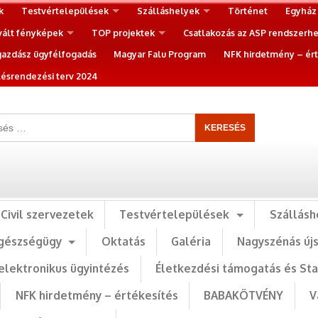
k
Testvértelepülések
Szálláshelyek
Történet
Egyház
vált fényképek
TOP projektek
Csatlakozás az ASP rendszerh
gazdász ügyfélfogadás
Magyar Falu Program
NFK hirdetmény – ért
ésrendezési terv 2024
Civil szervezetek
Testvértelepülések
Szállásh
gészségügy
Oktatás
Galéria
Nagyszénás új
elektronikus ügyintézés
Életkezdési támogatás és St
NFK hirdetmény – értékesítés
BABAKÖTVÉNY
V