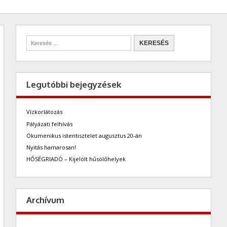
Legutóbbi bejegyzések
Vízkorlátozás
Pályázati felhívás
Ökumenikus istentisztelet augusztus 20-án
Nyitás hamarosan!
HŐSÉGRIADÓ – Kijelölt hűsölőhelyek
Archívum