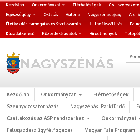
Kezdőlap
Önkormányzat
Elérhetőségek
Civil szervezete
Egészségügy
Oktatás
Galéria
Nagyszénás újság
Archi
Életkezdési támogatás és Start-számla
Hulladékszállítás
Falu
Közadatkereső
Közérdekű adatok
Hirdetmények
Települ
Kezdőlap
Önkormányzat
Elérhetőségek
Szennyvízcsatornázás
Nagyszénási Parkfürdő
E
Csatlakozás az ASP rendszerhez
Önkormányzati 
Falugazdász ügyfélfogadás
Magyar Falu Program