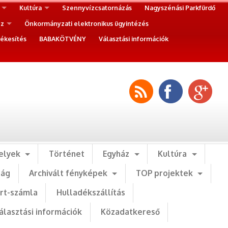
Kultúra
Szennyvízcsatornázás
Nagyszénási Parkfürdő
ez
Önkormányzati elektronikus ügyintézés
ékesítés
BABAKÖTVÉNY
Választási információk
elyek
Történet
Egyház
Kultúra
ság
Archivált fényképek
TOP projektek
art-számla
Hulladékszállítás
álasztási információk
Közadatkereső