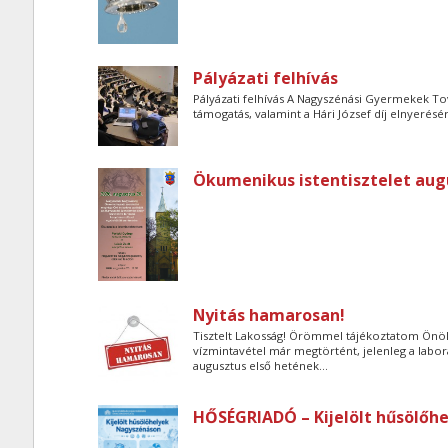
Pályázati felhívás
Pályázati felhívás A Nagyszénási Gyermekek Tov
támogatás, valamint a Hári József díj elnyerésé
Ökumenikus istentisztelet aug
Nyitás hamarosan!
Tisztelt Lakosság! Örömmel tájékoztatom Önöket
vízmintavétel már megtörtént, jelenleg a labo
augusztus első hetének...
HŐSÉGRIADÓ – Kijelölt hűsölőh