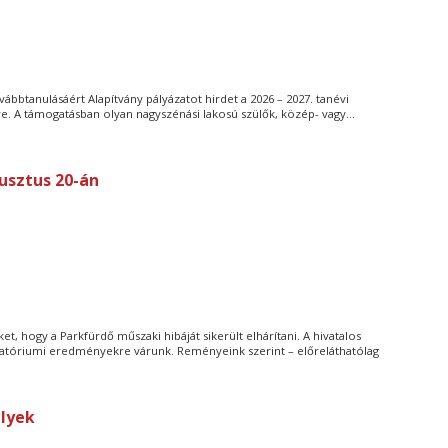
ábbtanulásáért Alapítvány pályázatot hirdet a 2026 – 2027. tanévi
re. A támogatásban olyan nagyszénási lakosú szülők, közép- vagy...
usztus 20-án
, hogy a Parkfürdő műszaki hibáját sikerült elhárítani. A hivatalos
ratóriumi eredményekre várunk. Reményeink szerint – előreláthatólag
elyek