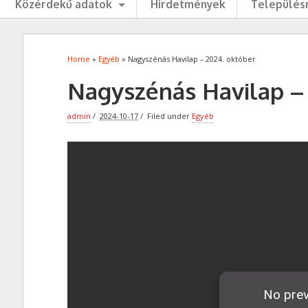
Közérdekű adatok
Hirdetmények
Településr
Home
»
Egyéb
» Nagyszénás Havilap – 2024. október
Nagyszénás Havilap – 
admin
2024-10-17
Filed under
Egyéb