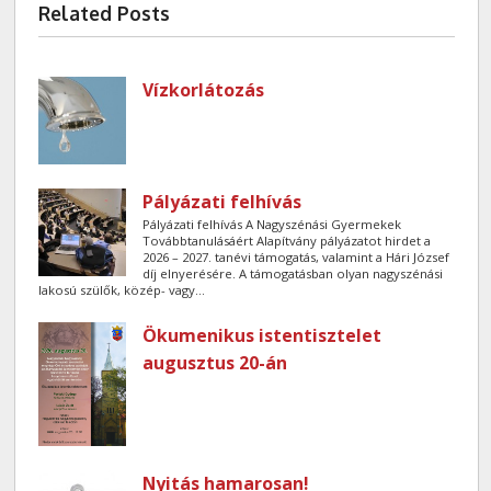
Related Posts
Vízkorlátozás
Pályázati felhívás
Pályázati felhívás A Nagyszénási Gyermekek
Továbbtanulásáért Alapítvány pályázatot hirdet a
2026 – 2027. tanévi támogatás, valamint a Hári József
díj elnyerésére. A támogatásban olyan nagyszénási
lakosú szülők, közép- vagy...
Ökumenikus istentisztelet
augusztus 20-án
Nyitás hamarosan!