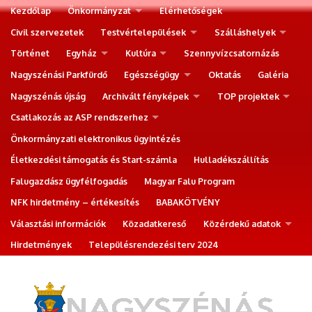
Kezdőlap
Önkormányzat
Elérhetőségek
Civil szervezetek
Testvértelepülések
Szálláshelyek
Történet
Egyház
Kultúra
Szennyvízcsatornázás
Nagyszénási Parkfürdő
Egészségügy
Oktatás
Galéria
Nagyszénás újság
Archivált fényképek
TOP projektek
Csatlakozás az ASP rendszerhez
Önkormányzati elektronikus ügyintézés
Életkezdési támogatás és Start-számla
Hulladékszállítás
Falugazdász ügyfélfogadás
Magyar Falu Program
NFK hirdetmény – értékesítés
BABAKÖTVÉNY
Választási információk
Közadatkereső
Közérdekű adatok
Hirdetmények
Településrendezési terv 2024