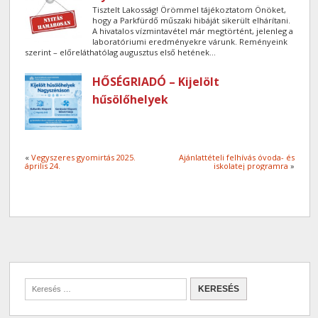
Tisztelt Lakosság! Örömmel tájékoztatom Önöket,
hogy a Parkfürdő műszaki hibáját sikerült elhárítani.
A hivatalos vízmintavétel már megtörtént, jelenleg a
laboratóriumi eredményekre várunk. Reményeink
szerint – előreláthatólag augusztus első hetének...
HŐSÉGRIADÓ – Kijelölt
hűsölőhelyek
«
Vegyszeres gyomirtás 2025.
Ajánlattételi felhívás óvoda- és
április 24.
iskolatej programra
»