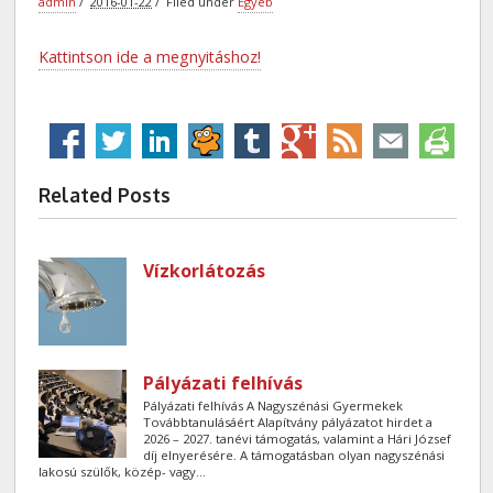
admin
2016-01-22
Filed under
Egyéb
Kattintson ide a megnyitáshoz!
Related Posts
Vízkorlátozás
Pályázati felhívás
Pályázati felhívás A Nagyszénási Gyermekek
Továbbtanulásáért Alapítvány pályázatot hirdet a
2026 – 2027. tanévi támogatás, valamint a Hári József
díj elnyerésére. A támogatásban olyan nagyszénási
lakosú szülők, közép- vagy...