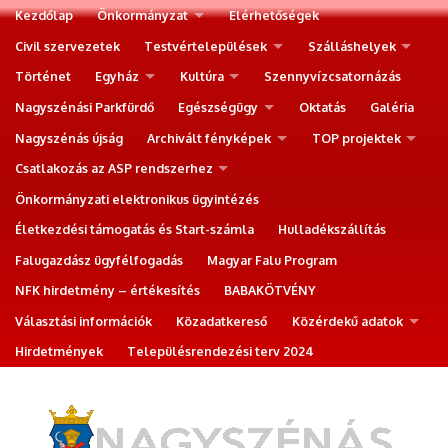
Kezdőlap
Önkormányzat
Elérhetőségek
Civil szervezetek
Testvértelepülések
Szálláshelyek
Történet
Egyház
Kultúra
Szennyvízcsatornázás
Nagyszénási Parkfürdő
Egészségügy
Oktatás
Galéria
Nagyszénás újság
Archivált fényképek
TOP projektek
Csatlakozás az ASP rendszerhez
Önkormányzati elektronikus ügyintézés
Életkezdési támogatás és Start-számla
Hulladékszállítás
Falugazdász ügyfélfogadás
Magyar Falu Program
NFK hirdetmény – értékesítés
BABAKÖTVÉNY
Választási információk
Közadatkereső
Közérdekű adatok
Hirdetmények
Településrendezési terv 2024