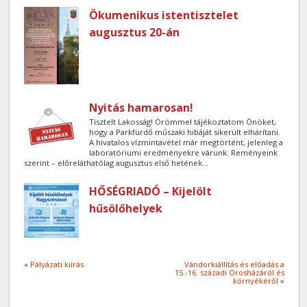
Ökumenikus istentisztelet
augusztus 20-án
Nyitás hamarosan!
Tisztelt Lakosság! Örömmel tájékoztatom Önöket,
hogy a Parkfürdő műszaki hibáját sikerült elhárítani.
A hivatalos vízmintavétel már megtörtént, jelenleg a
laboratóriumi eredményekre várunk. Reményeink
szerint – előreláthatólag augusztus első hetének...
HŐSÉGRIADÓ – Kijelölt
hűsölőhelyek
«
Pályázati kiírás
Vándorkiállítás és előadás a
15.-16. századi Orosházáról és
környékéről
»