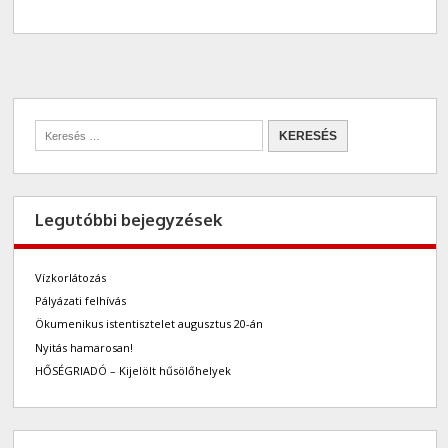
Legutóbbi bejegyzések
Vízkorlátozás
Pályázati felhívás
Ökumenikus istentisztelet augusztus 20-án
Nyitás hamarosan!
HŐSÉGRIADÓ – Kijelölt hűsölőhelyek