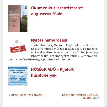
Ökumenikus istentisztelet
augusztus 20-án
Nyitás hamarosan!
Tisztelt Lakosság! Örömmel tájékoztatom Önöket,
hogy a Parkfürdő műszaki hibáját sikerült elhárítani.
A hivatalos vízmintavétel már megtörtént, jelenleg a
laboratóriumi eredményekre várunk. Reményeink
szerint – előreláthatólag augusztus első hetének...
HŐSÉGRIADÓ – Kijelölt
hűsölőhelyek
«
Bursa Hungarica pályázat
Képviselő-testületi ülés 2025.
október 21.
»