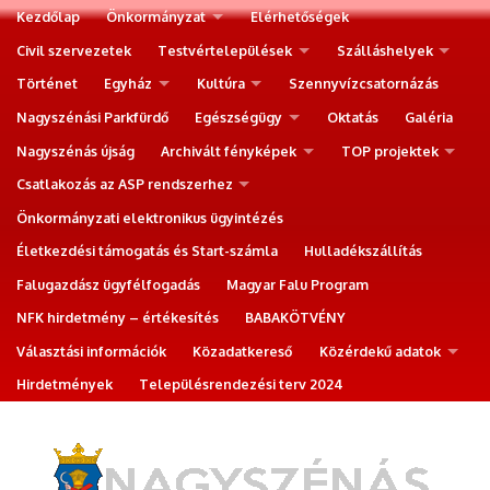
Kezdőlap
Önkormányzat
Elérhetőségek
Civil szervezetek
Testvértelepülések
Szálláshelyek
Történet
Egyház
Kultúra
Szennyvízcsatornázás
Nagyszénási Parkfürdő
Egészségügy
Oktatás
Galéria
Nagyszénás újság
Archivált fényképek
TOP projektek
Csatlakozás az ASP rendszerhez
Önkormányzati elektronikus ügyintézés
Életkezdési támogatás és Start-számla
Hulladékszállítás
Falugazdász ügyfélfogadás
Magyar Falu Program
NFK hirdetmény – értékesítés
BABAKÖTVÉNY
Választási információk
Közadatkereső
Közérdekű adatok
Hirdetmények
Településrendezési terv 2024