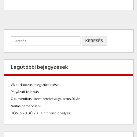
Legutóbbi bejegyzések
Vízkorlátozás megszüntetése
Pályázati felhívás
Ökumenikus istentisztelet augusztus 20-án
Nyitás hamarosan!
HŐSÉGRIADÓ – Kijelölt hűsölőhelyek