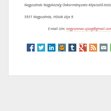
Nagyszénás Nagyközség Önkormányzata Képviselő-testü
5931 Nagyszénás, Hősök útja 9.
E-mail cím:
nagyszenas.ujsag@gmail.co