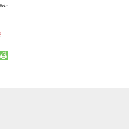
lete
m