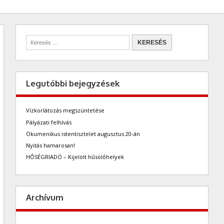
Legutóbbi bejegyzések
Vízkorlátozás megszüntetése
Pályázati felhívás
Ökumenikus istentisztelet augusztus 20-án
Nyitás hamarosan!
HŐSÉGRIADÓ – Kijelölt hűsölőhelyek
Archívum