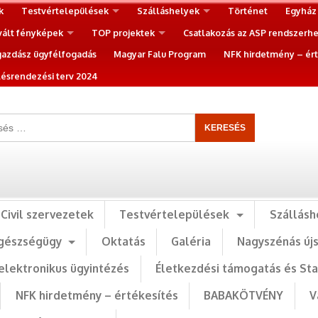
k
Testvértelepülések
Szálláshelyek
Történet
Egyház
vált fényképek
TOP projektek
Csatlakozás az ASP rendszerh
gazdász ügyfélfogadás
Magyar Falu Program
NFK hirdetmény – ért
ésrendezési terv 2024
Civil szervezetek
Testvértelepülések
Szállásh
gészségügy
Oktatás
Galéria
Nagyszénás új
elektronikus ügyintézés
Életkezdési támogatás és St
NFK hirdetmény – értékesítés
BABAKÖTVÉNY
V