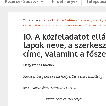
Közérdekű adatok
Hirdetmények
Településr
You are here:
Home
»
Közérdekű adatok
»
Szervezeti, személyze
szerkesztőség és kiadó neve és címe, valamint a főszerkesztő ne
10. A közfeladatot ellá
lapok neve, a szerkes
címe, valamint a fősz
Nagyszénás havilap
Szerkesztőség neve és székhelye: Szerkesztő Bizottság
5931 Nagyszénás, Március 15 tér 1.
Kiadó neve és székhelye: