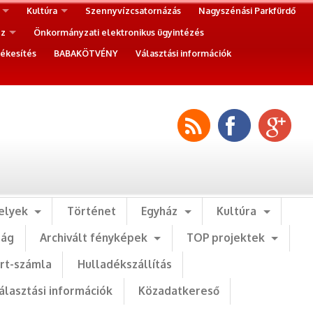
Kultúra
Szennyvízcsatornázás
Nagyszénási Parkfürdő
ez
Önkormányzati elektronikus ügyintézés
ékesítés
BABAKÖTVÉNY
Választási információk
elyek
Történet
Egyház
Kultúra
ság
Archivált fényképek
TOP projektek
art-számla
Hulladékszállítás
álasztási információk
Közadatkereső