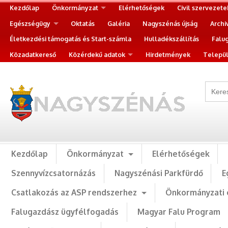
Kezdőlap
Önkormányzat
Elérhetőségek
Civil szervezete
Egészségügy
Oktatás
Galéria
Nagyszénás újság
Archi
Életkezdési támogatás és Start-számla
Hulladékszállítás
Falu
Közadatkereső
Közérdekű adatok
Hirdetmények
Települ
Kezdőlap
Önkormányzat
Elérhetőségek
Szennyvízcsatornázás
Nagyszénási Parkfürdő
E
Csatlakozás az ASP rendszerhez
Önkormányzati 
Falugazdász ügyfélfogadás
Magyar Falu Program