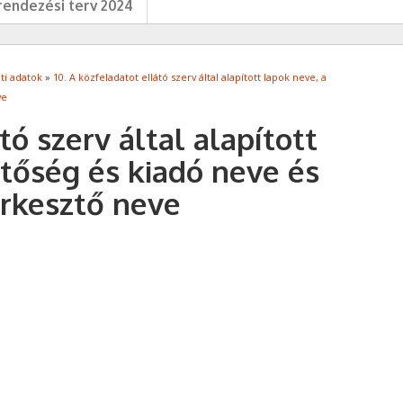
endezési terv 2024
ti adatok
»
10. A közfeladatot ellátó szerv által alapított lapok neve, a
ve
tó szerv által alapított
ztőség és kiadó neve és
erkesztő neve