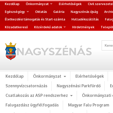
Kezdőlap
Önkormányzat
Elérhetőségek
Civil szervezete
Egészségügy
Oktatás
Galéria
Nagyszénás újság
Archi
Életkezdési támogatás és Start-számla
Hulladékszállítás
Falu
Közadatkereső
Közérdekű adatok
Hirdetmények
Települ
Kezdőlap
Önkormányzat
Elérhetőségek
Szennyvízcsatornázás
Nagyszénási Parkfürdő
E
Csatlakozás az ASP rendszerhez
Önkormányzati 
Falugazdász ügyfélfogadás
Magyar Falu Program