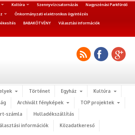
Kultúra
Szennyvízcsatornázás
Nagyszénási Parkfürdő
ez
Önkormányzati elektronikus ügyintézés
ékesítés
BABAKÖTVÉNY
Választási információk
elyek
Történet
Egyház
Kultúra
ság
Archivált fényképek
TOP projektek
art-számla
Hulladékszállítás
álasztási információk
Közadatkereső