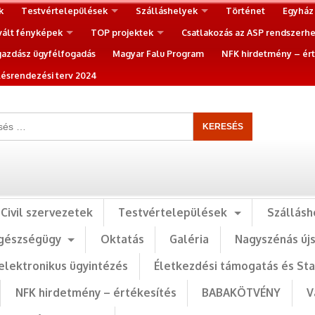
k
Testvértelepülések
Szálláshelyek
Történet
Egyház
vált fényképek
TOP projektek
Csatlakozás az ASP rendszerh
gazdász ügyfélfogadás
Magyar Falu Program
NFK hirdetmény – ért
ésrendezési terv 2024
Civil szervezetek
Testvértelepülések
Szállásh
gészségügy
Oktatás
Galéria
Nagyszénás új
elektronikus ügyintézés
Életkezdési támogatás és St
NFK hirdetmény – értékesítés
BABAKÖTVÉNY
V