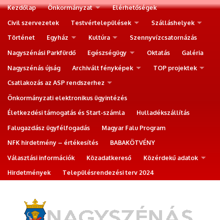
Kezdőlap
Önkormányzat
Elérhetőségek
Civil szervezetek
Testvértelepülések
Szálláshelyek
Történet
Egyház
Kultúra
Szennyvízcsatornázás
Nagyszénási Parkfürdő
Egészségügy
Oktatás
Galéria
Nagyszénás újság
Archivált fényképek
TOP projektek
Csatlakozás az ASP rendszerhez
Önkormányzati elektronikus ügyintézés
Életkezdési támogatás és Start-számla
Hulladékszállítás
Falugazdász ügyfélfogadás
Magyar Falu Program
NFK hirdetmény – értékesítés
BABAKÖTVÉNY
Választási információk
Közadatkereső
Közérdekű adatok
Hirdetmények
Településrendezési terv 2024