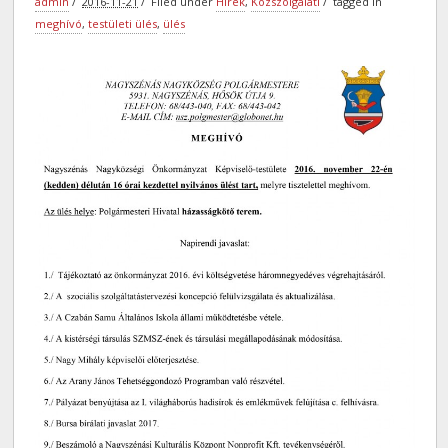
admin
2016-11-21
Filed under
Hírek
,
Közszolgálati
tagged in
meghívó
,
testületi ülés
,
ülés