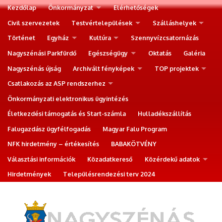
Kezdőlap
Önkormányzat
Elérhetőségek
Civil szervezetek
Testvértelepülések
Szálláshelyek
Történet
Egyház
Kultúra
Szennyvízcsatornázás
Nagyszénási Parkfürdő
Egészségügy
Oktatás
Galéria
Nagyszénás újság
Archivált fényképek
TOP projektek
Csatlakozás az ASP rendszerhez
Önkormányzati elektronikus ügyintézés
Életkezdési támogatás és Start-számla
Hulladékszállítás
Falugazdász ügyfélfogadás
Magyar Falu Program
NFK hirdetmény – értékesítés
BABAKÖTVÉNY
Választási információk
Közadatkereső
Közérdekű adatok
Hirdetmények
Településrendezési terv 2024