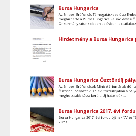
Bursa Hungarica
Az Emberi Erőforrás Támogatáskezelő az Ember
meghirdette a Bursa Hungarica Felsőoktatási Ön
Önkormányzatunk ebben az évben is csatlakozo
Hirdetmény a Bursa Hungarica 
Bursa Hungarica Ösztöndíj pál
Az Emberi Erőforrások Minisztériumának dönt
Ösztöndíjpályázat 2017. évi fordulójában a pál
meghosszabbításra került. Új határidők:...
Bursa Hungarica 2017. évi fordul
Bursa Hungarica 2017. évi fordulójának “A” és “B” 
kiírás