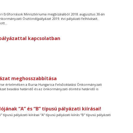
i Erőforrások Minisztériuma megbízásából 2018. augusztus 30-án
kormányzati Ösztöndíjpályázat 2019. évi pályázati felhívásait.
tt...
pályázattal kapcsolatban
yázat meghosszabbítása
ése értelmében a Bursa Hungarica Felsőoktatási Önkormányzati
yázat beadási határidő és az önkormányzati döntési határidő is
ójának “A” és “B” típusú pályázati kiírásai!
típusú pályázati kiírásai “A” típusú pályázati kiírás “B” típusú pályázati