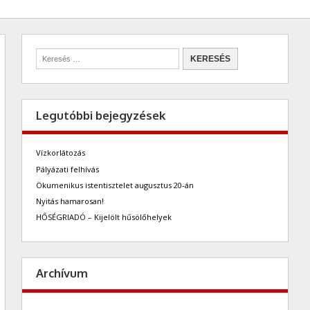
Legutóbbi bejegyzések
Vízkorlátozás
Pályázati felhívás
Ökumenikus istentisztelet augusztus 20-án
Nyitás hamarosan!
HŐSÉGRIADÓ – Kijelölt hűsölőhelyek
Archívum