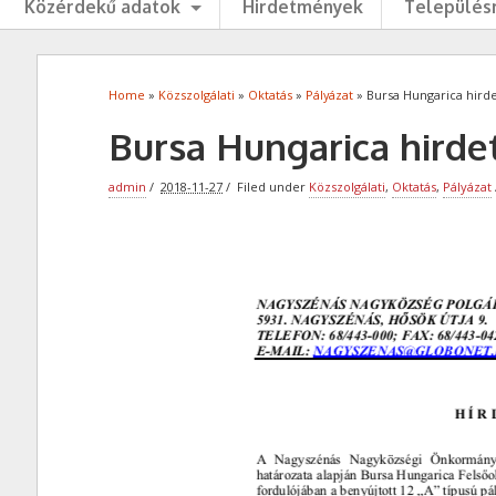
Közérdekű adatok
Hirdetmények
Településr
Home
»
Közszolgálati
»
Oktatás
»
Pályázat
» Bursa Hungarica hir
Bursa Hungarica hird
admin
2018-11-27
Filed under
Közszolgálati
,
Oktatás
,
Pályázat