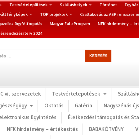
k
Testvértelepülések
Szálláshelyek
Történet
Egyház
vált fényképek
TOP projektek
Csatlakozás az ASP rendszerh
gazdász ügyfélfogadás
Magyar Falu Program
NFK hirdetmény – ért
ésrendezési terv 2024
Civil szervezetek
Testvértelepülések
Szállásh
gészségügy
Oktatás
Galéria
Nagyszénás új
elektronikus ügyintézés
Életkezdési támogatás és St
NFK hirdetmény – értékesítés
BABAKÖTVÉNY
V