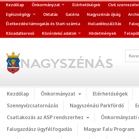
Kezdőlap
Önkormányzat
Elérhetőségek
Civil szervezete
Egészségügy
Oktatás
Galéria
Nagyszénás újság
Archi
Életkezdési támogatás és Start-számla
Hulladékszállítás
Falu
Közadatkereső
Közérdekű adatok
Hirdetmények
Települ
Kezdőlap
Önkormányzat
Elérhetőségek
Szennyvízcsatornázás
Nagyszénási Parkfürdő
E
Csatlakozás az ASP rendszerhez
Önkormányzati 
Falugazdász ügyfélfogadás
Magyar Falu Program