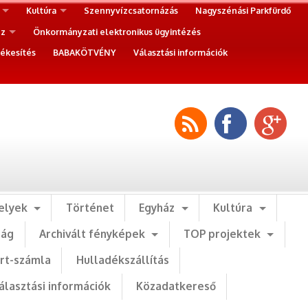
Kultúra
Szennyvízcsatornázás
Nagyszénási Parkfürdő
ez
Önkormányzati elektronikus ügyintézés
ékesítés
BABAKÖTVÉNY
Választási információk
elyek
Történet
Egyház
Kultúra
ság
Archivált fényképek
TOP projektek
art-számla
Hulladékszállítás
álasztási információk
Közadatkereső