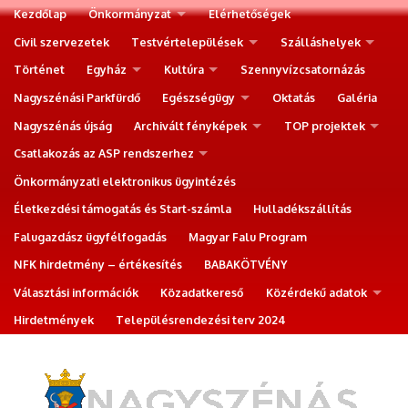
Kezdőlap
Önkormányzat
Elérhetőségek
Civil szervezetek
Testvértelepülések
Szálláshelyek
Történet
Egyház
Kultúra
Szennyvízcsatornázás
Nagyszénási Parkfürdő
Egészségügy
Oktatás
Galéria
Nagyszénás újság
Archivált fényképek
TOP projektek
Csatlakozás az ASP rendszerhez
Önkormányzati elektronikus ügyintézés
Életkezdési támogatás és Start-számla
Hulladékszállítás
Falugazdász ügyfélfogadás
Magyar Falu Program
NFK hirdetmény – értékesítés
BABAKÖTVÉNY
Választási információk
Közadatkereső
Közérdekű adatok
Hirdetmények
Településrendezési terv 2024