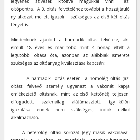
legyenek szívesek kitöltve magukkal vinni az
oltópontra. A 3. oltás felvételéhez további a hozzájáruló
nyilatkozat mellett igazolni szükséges az első két oltás
tényét is.
Mindenkinek ajánlott a harmadik oltás felvétele, aki
elmúlt 18 éves és mar több mint 4 hónap eltelt a
legutóbbi oltása óta, azonban az alábbiak ismerete
szükséges az oltóanyag kiválasztása kapcsán:
— A harmadik oltás esetén a homolég oltás (az
oltást felvevő személy ugyanazt a vakcinát kapja
emlékeztető oltásnak, mint az első kettőnél) teljesen
elfogadott, szakmailag alátámasztott, így külön
igazolása ennek nem szükséges, indok nélkül
alkalmazható.
— A heterológ oltási sorozat (egy másik vakcinával