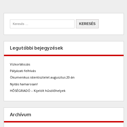
Legutóbbi bejegyzések
Vízkorlátozás
Pályázati felhívás
Ökumenikus istentisztelet augusztus 20-án
Nyitás hamarosan!
HŐSÉGRIADÓ – Kijelölt hűsölőhelyek
Archívum