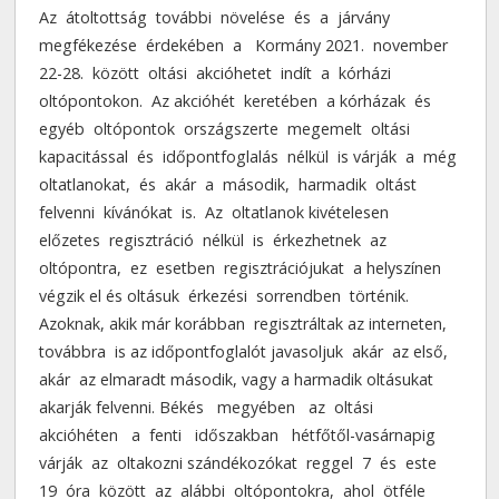
Az átoltottság további növelése és a járvány
megfékezése érdekében a Kormány 2021. november
22-28. között oltási akcióhetet indít a kórházi
oltópontokon. Az akcióhét keretében a kórházak és
egyéb oltópontok országszerte megemelt oltási
kapacitással és időpontfoglalás nélkül is várják a még
oltatlanokat, és akár a második, harmadik oltást
felvenni kívánókat is. Az oltatlanok kivételesen
előzetes regisztráció nélkül is érkezhetnek az
oltópontra, ez esetben regisztrációjukat a helyszínen
végzik el és oltásuk érkezési sorrendben történik.
Azoknak, akik már korábban regisztráltak az interneten,
továbbra is az időpontfoglalót javasoljuk akár az első,
akár az elmaradt második, vagy a harmadik oltásukat
akarják felvenni. Békés megyében az oltási
akcióhéten a fenti időszakban hétfőtől-vasárnapig
várják az oltakozni szándékozókat reggel 7 és este
19 óra között az alábbi oltópontokra, ahol ötféle