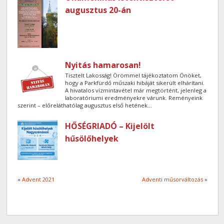
augusztus 20-án
Nyitás hamarosan!
Tisztelt Lakosság! Örömmel tájékoztatom Önöket,
hogy a Parkfürdő műszaki hibáját sikerült elhárítani.
A hivatalos vízmintavétel már megtörtént, jelenleg a
laboratóriumi eredményekre várunk. Reményeink
szerint – előreláthatólag augusztus első hetének...
HŐSÉGRIADÓ – Kijelölt
hűsölőhelyek
«
Advent 2021
Adventi műsorváltozás
»