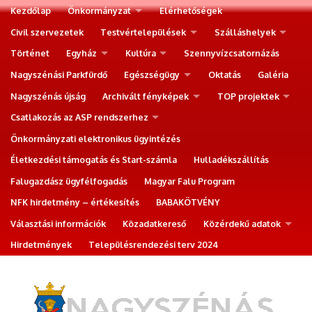
Kezdőlap
Önkormányzat
Elérhetőségek
Civil szervezetek
Testvértelepülések
Szálláshelyek
Történet
Egyház
Kultúra
Szennyvízcsatornázás
Nagyszénási Parkfürdő
Egészségügy
Oktatás
Galéria
Nagyszénás újság
Archivált fényképek
TOP projektek
Csatlakozás az ASP rendszerhez
Önkormányzati elektronikus ügyintézés
Életkezdési támogatás és Start-számla
Hulladékszállítás
Falugazdász ügyfélfogadás
Magyar Falu Program
NFK hirdetmény – értékesítés
BABAKÖTVÉNY
Választási információk
Közadatkereső
Közérdekű adatok
Hirdetmények
Településrendezési terv 2024