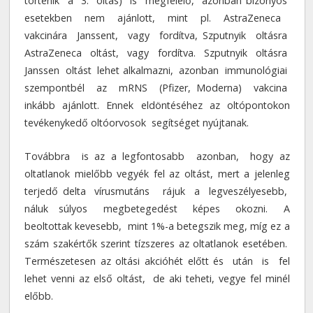
történik a 3. oltás) is megfelelő, azonban bizonyos
esetekben nem ajánlott, mint pl. AstraZeneca
vakcinára Janssent, vagy fordítva, Szputnyik oltásra
AstraZeneca oltást, vagy fordítva. Szputnyik oltásra
Janssen oltást lehet alkalmazni, azonban immunológiai
szempontbél az mRNS (Pfizer, Moderna) vakcina
inkább ajánlott. Ennek eldöntéséhez az oltópontokon
tevékenykedő oltóorvosok segítséget nyújtanak.
Továbbra is az a legfontosabb azonban, hogy az
oltatlanok mielőbb vegyék fel az oltást, mert a jelenleg
terjedő delta vírusmutáns rájuk a legveszélyesebb,
náluk súlyos megbetegedést képes okozni. A
beoltottak kevesebb, mint 1%-a betegszik meg, míg ez a
szám szakértők szerint tízszeres az oltatlanok esetében.
Természetesen az oltási akcióhét előtt és után is fel
lehet venni az első oltást, de aki teheti, vegye fel minél
előbb.