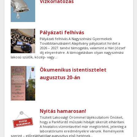
Vízkorlátozás
Pályázati felhívás
Pályázati felhívás A Nagyszénási Gyermekek
Továbbtanulásáért Alapítvány pályázatot hirdet a
2026 – 2027. tanévi támogatás, valamint a Hári József
díj elnyerésére. A támogatásban olyan nagyszénási
lakosú szülők, közép- vagy...
Ökumenikus istentisztelet
augusztus 20-án
Nyitás hamarosan!
Tisztelt Lakosság! Örömmel tájékoztatom Önöket,
hogy a Parkfürdő műszaki hibáját sikerült elhárítani.
A hivatalos vízmintavétel már megtörtént, jelenleg a
laboratóriumi eredményekre várunk. Reményeink
szerint – előreláthatólag augusztus első hetének...