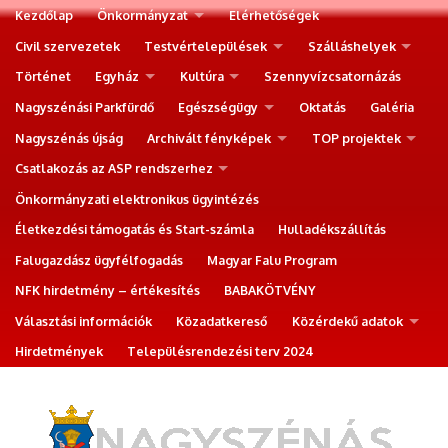
Kezdőlap
Önkormányzat
Elérhetőségek
Civil szervezetek
Testvértelepülések
Szálláshelyek
Történet
Egyház
Kultúra
Szennyvízcsatornázás
Nagyszénási Parkfürdő
Egészségügy
Oktatás
Galéria
Nagyszénás újság
Archivált fényképek
TOP projektek
Csatlakozás az ASP rendszerhez
Önkormányzati elektronikus ügyintézés
Életkezdési támogatás és Start-számla
Hulladékszállítás
Falugazdász ügyfélfogadás
Magyar Falu Program
NFK hirdetmény – értékesítés
BABAKÖTVÉNY
Választási információk
Közadatkereső
Közérdekű adatok
Hirdetmények
Településrendezési terv 2024