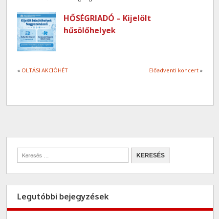
HŐSÉGRIADÓ – Kijelölt
hűsölőhelyek
«
OLTÁSI AKCIÓHÉT
Előadventi koncert
»
Legutóbbi bejegyzések