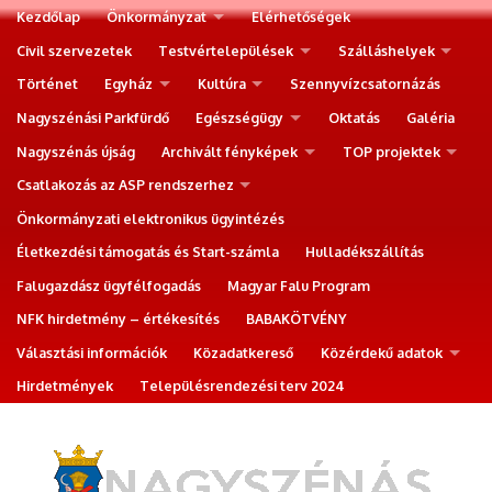
Kezdőlap
Önkormányzat
Elérhetőségek
Civil szervezetek
Testvértelepülések
Szálláshelyek
Történet
Egyház
Kultúra
Szennyvízcsatornázás
Nagyszénási Parkfürdő
Egészségügy
Oktatás
Galéria
Nagyszénás újság
Archivált fényképek
TOP projektek
Csatlakozás az ASP rendszerhez
Önkormányzati elektronikus ügyintézés
Életkezdési támogatás és Start-számla
Hulladékszállítás
Falugazdász ügyfélfogadás
Magyar Falu Program
NFK hirdetmény – értékesítés
BABAKÖTVÉNY
Választási információk
Közadatkereső
Közérdekű adatok
Hirdetmények
Településrendezési terv 2024