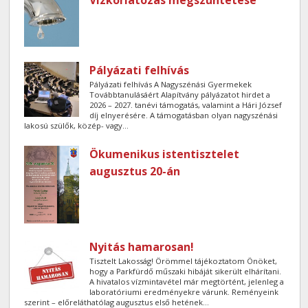
Pályázati felhívás
Pályázati felhívás A Nagyszénási Gyermekek
Továbbtanulásáért Alapítvány pályázatot hirdet a
2026 – 2027. tanévi támogatás, valamint a Hári József
díj elnyerésére. A támogatásban olyan nagyszénási
lakosú szülők, közép- vagy...
Ökumenikus istentisztelet
augusztus 20-án
Nyitás hamarosan!
Tisztelt Lakosság! Örömmel tájékoztatom Önöket,
hogy a Parkfürdő műszaki hibáját sikerült elhárítani.
A hivatalos vízmintavétel már megtörtént, jelenleg a
laboratóriumi eredményekre várunk. Reményeink
szerint – előreláthatólag augusztus első hetének...