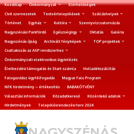
Kezdőlap
Önkormányzat
Elérhetőségek
Civil szervezetek
Testvértelepülések
Szálláshelyek
Történet
Egyház
Kultúra
Szennyvízcsatornázás
Nagyszénási Parkfürdő
Egészségügy
Oktatás
Galéria
Nagyszénás újság
Archivált fényképek
TOP projektek
Csatlakozás az ASP rendszerhez
Önkormányzati elektronikus ügyintézés
Életkezdési támogatás és Start-számla
Hulladékszállítás
Falugazdász ügyfélfogadás
Magyar Falu Program
NFK hirdetmény – értékesítés
BABAKÖTVÉNY
Választási információk
Közadatkereső
Közérdekű adatok
Hirdetmények
Településrendezési terv 2024